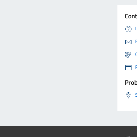
Cont
Prob