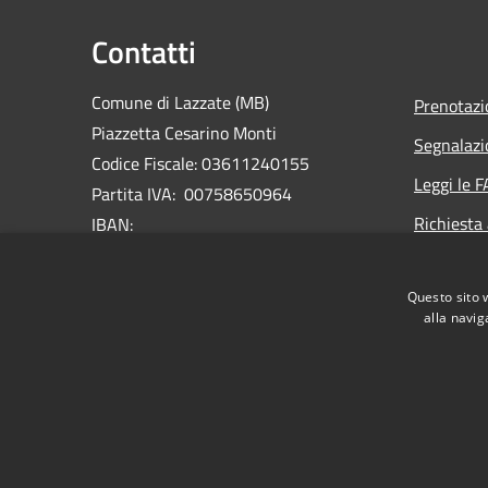
Contatti
Comune di Lazzate (MB)
Prenotaz
Piazzetta Cesarino Monti
Segnalazi
Codice Fiscale: 03611240155
Leggi le 
Partita IVA: 00758650964
Richiesta
IBAN:
IT20P0503433230000000009300
Codice Univoco: UFC9XR
Questo sito 
Centralino Unico: 02 96.72.02.02
alla navig
RSS
Accessibilità
Privacy
Cookie
Mappa de