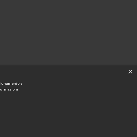
×
nzionamento e
nformazioni
Municipium
Accesso redazione
i Lazzate • Powered by
•