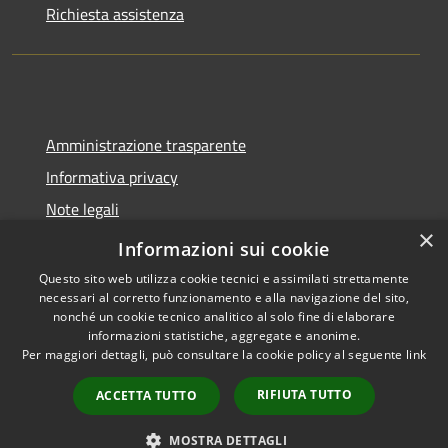
Richiesta assistenza
Amministrazione trasparente
Informativa privacy
Note legali
×
Dichiarazione di accessibilità
Informazioni sui cookie
Questo sito web utilizza cookie tecnici e assimilati strettamente
necessari al corretto funzionamento e alla navigazione del sito,
nonché un cookie tecnico analitico al solo fine di elaborare
informazioni statistiche, aggregate e anonime.
RSS
Copyright © 2026 • Comune di
Per maggiori dettagli, può consultare la cookie policy al seguente
link
Accessibilità
Lazzate • Powered by
Privacy
Municipium
Accesso
•
RIFIUTA TUTTO
ACCETTA TUTTO
Cookie
redazione
Mappa del sito
MOSTRA DETTAGLI